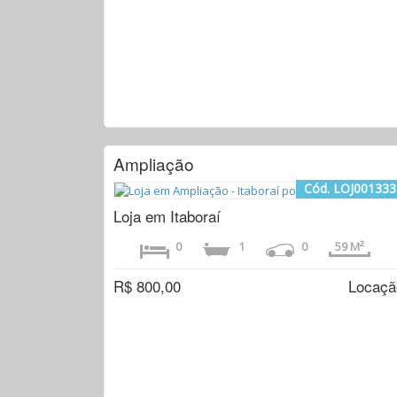
Ampliação
Cód. LOJ001333
Loja em Itaboraí
0
1
0
59 M²
R$ 800,00
Locaçã