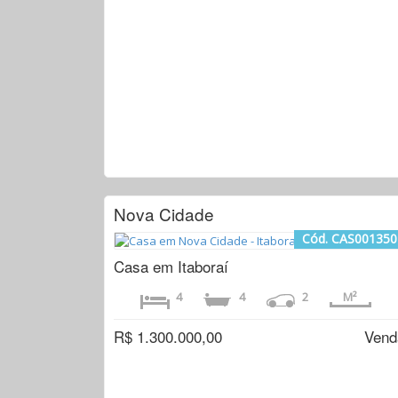
Nova Cidade
Cód. CAS001350
Casa em Itaboraí
4
4
2
M²
R$ 1.300.000,00
Vend