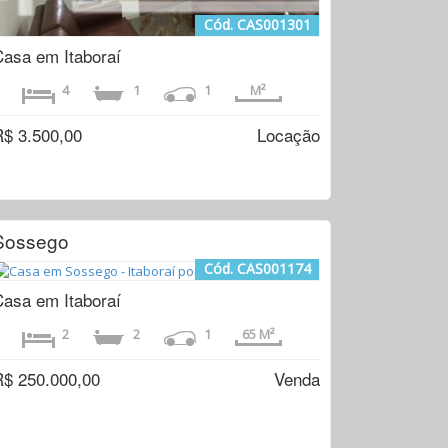
Cód. CAS001301
Casa em Itaboraí
4
1
1
M²
R$ 3.500,00
Locação
Sossego
Cód. CAS001174
Casa em Itaboraí
2
2
1
65 M²
R$ 250.000,00
Venda