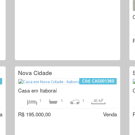
Nova Cidade
Cód. CAS001360
Casa em Itaboraí
1
1
1
45 M²
a
R$ 195.000,00
Venda