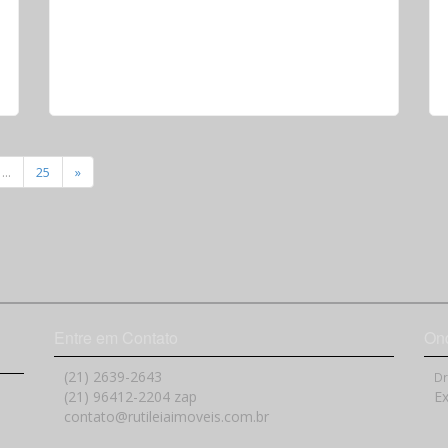
...
25
»
Entre em Contato
On
(21) 2639-2643
Dr
(21) 96412-2204 zap
Ex
contato@rutileiaimoveis.com.br