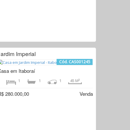
Jardim Imperial
Cód. CAS001245
Casa em Itaboraí
1
1
1
45 M²
R$ 280.000,00
Venda