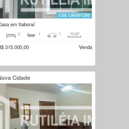
Cód. CAS001206
Casa em Itaboraí
2
1
1
70 M²
R$ 315.000,00
Venda
Nova Cidade