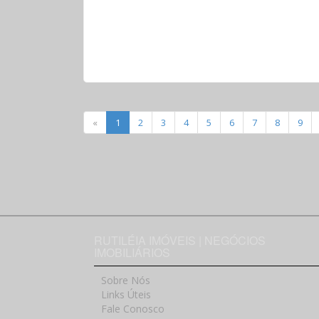
«
1
2
3
4
5
6
7
8
9
RUTILÉIA IMÓVEIS | NEGÓCIOS
IMOBILIÁRIOS
Sobre Nós
Links Úteis
Fale Conosco