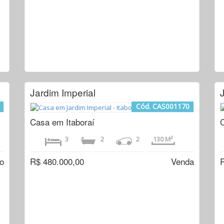
Jardim Imperial
Cód. CAS001170
Casa em Itaboraí
3
2
2
130 M²
o
R$ 480.000,00
Venda