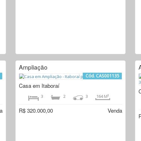
Ampliação
Cód. CAS001135
Casa em Itaboraí
3
2
3
164 M²
a
R$ 320.000,00
Venda