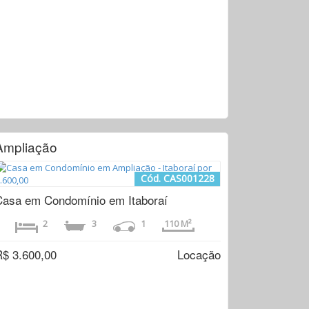
Ampliação
Cód. CAS001228
Casa em Condomínio em Itaboraí
2
3
1
110 M²
R$ 3.600,00
Locação