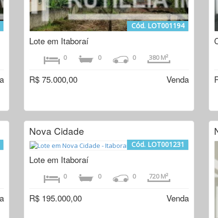
Cód. LOT001194
Lote em Itaboraí
0
0
0
380 M²
a
R$ 75.000,00
Venda
Nova Cidade
Cód. LOT001231
Lote em Itaboraí
0
0
0
720 M²
a
R$ 195.000,00
Venda