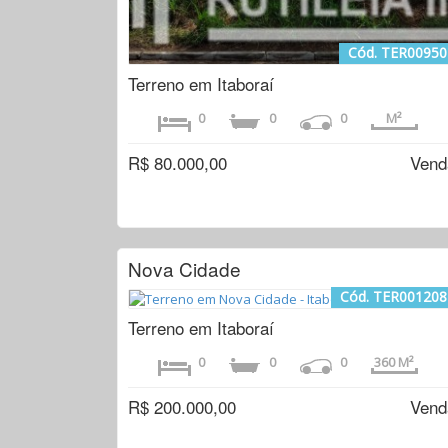
Cód. TER00950
Terreno em Itaboraí
0
0
0
M²
R$ 80.000,00
Vend
Nova Cidade
Cód. TER001208
Terreno em Itaboraí
0
0
0
360 M²
R$ 200.000,00
Vend