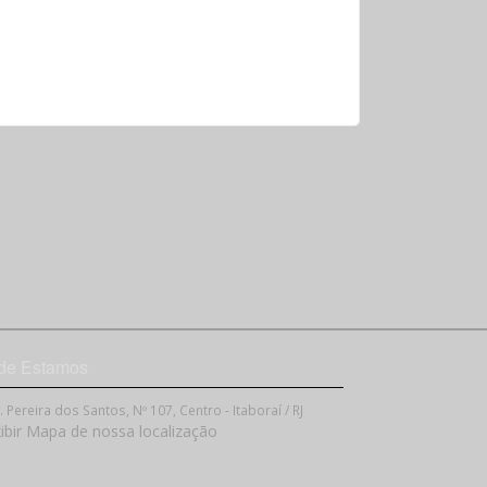
de Estamos
. Pereira dos Santos, Nº 107, Centro - Itaboraí / RJ
ibir Mapa de nossa localização