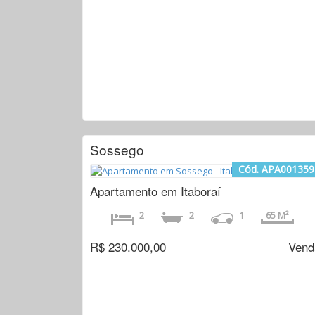
Sossego
Cód. APA001359
Apartamento em Itaboraí
2
2
1
65 M²
R$ 230.000,00
Vend