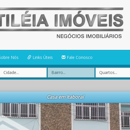
obre Nós
Links Úteis
Fale Conosco