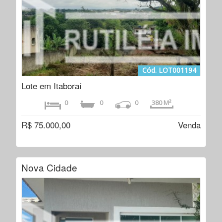
Cód. LOT001194
Lote em Itaboraí
0
0
0
380 M²
R$ 75.000,00
Venda
Nova Cidade