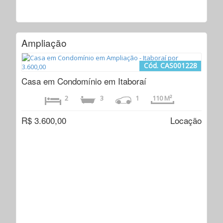
Ampliação
Cód. CAS001228
Casa em Condomínio em Itaboraí
2
3
1
110 M²
R$ 3.600,00
Locação