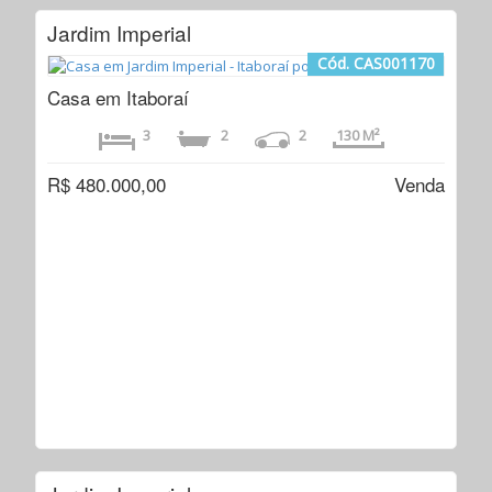
Jardim Imperial
Cód. CAS001170
Casa em Itaboraí
3
2
2
130 M²
R$ 480.000,00
Venda