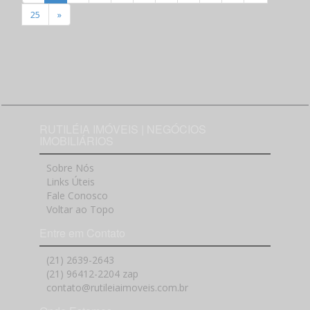
25
»
RUTILÉIA IMÓVEIS | NEGÓCIOS
IMOBILIÁRIOS
Sobre Nós
Links Úteis
Fale Conosco
Voltar ao Topo
Entre em Contato
(21) 2639-2643
(21) 96412-2204 zap
contato@rutileiaimoveis.com.br