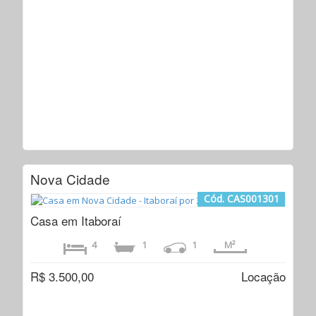
Nova Cidade
Cód. CAS001301
Casa em Itaboraí
4
1
1
M²
R$ 3.500,00
Locação