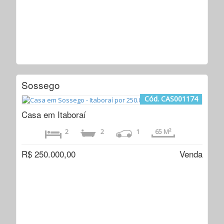
Sossego
Cód. CAS001174
Casa em Itaboraí
2
2
1
65 M²
R$ 250.000,00
Venda