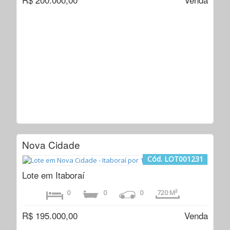
Nova Cidade
Cód. LOT001231
Lote em Itaboraí
0
0
0
720 M²
R$ 195.000,00
Venda