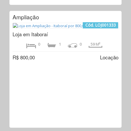
Ampliação
Cód. LOJ001333
Loja em Itaboraí
0
1
0
59 M²
R$ 800,00
Locação