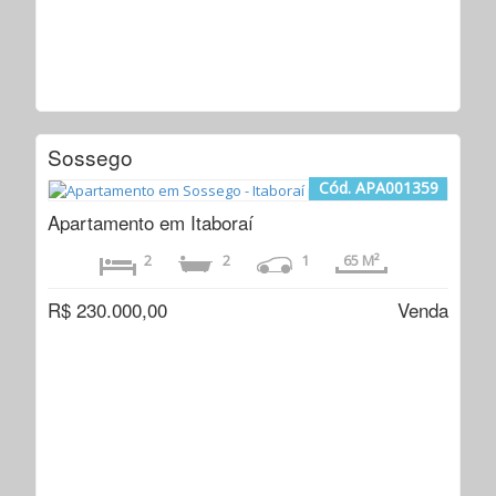
Sossego
Cód. APA001359
Apartamento em Itaboraí
2
2
1
65 M²
R$ 230.000,00
Venda