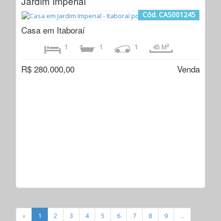
Jardim Imperial
Cód. CAS001245
Casa em Itaboraí
1
1
1
45 M²
R$ 280.000,00
Venda
«
1
2
3
4
5
6
7
8
9
...