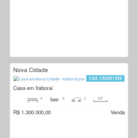
Nova Cidade
Cód. CAS001350
Casa em Itaboraí
4
4
2
M²
R$ 1.300.000,00
Venda