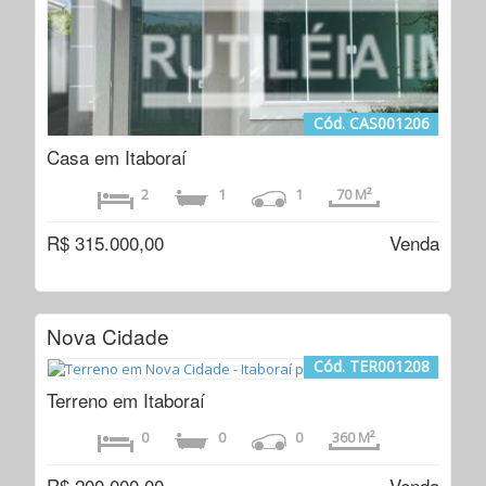
Cód. CAS001206
Casa em Itaboraí
2
1
1
70 M²
R$ 315.000,00
Venda
Nova Cidade
Cód. TER001208
Terreno em Itaboraí
0
0
0
360 M²
R$ 200.000,00
Venda