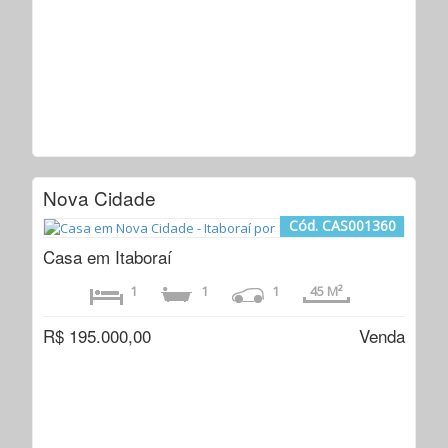
Nova Cidade
Cód. CAS001360
Casa em Itaboraí
1
1
1
45 M²
R$ 195.000,00
Venda