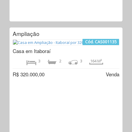
Ampliação
Cód. CAS001135
Casa em Itaboraí
3
2
3
164 M²
R$ 320.000,00
Venda