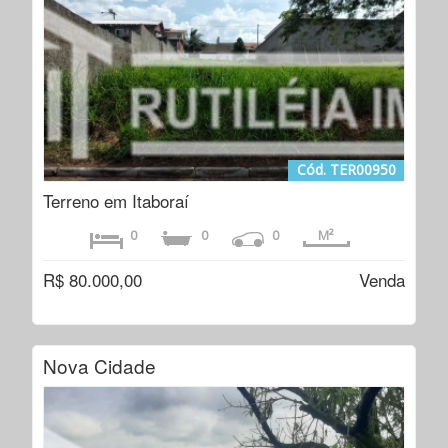
Cód. TER00950
Terreno em Itaboraí
0
0
0
M²
R$ 80.000,00
Venda
Nova Cidade