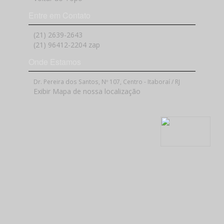
Entre em Contato
(21) 2639-2643
(21) 96412-2204 zap
Onde Estamos
Dr. Pereira dos Santos, Nº 107, Centro - Itaboraí / RJ
Exibir Mapa de nossa localização