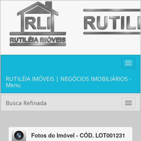
Toggle
naviga
RUTILÉIA IMÓVEIS | NEGÓCIOS IMOBILIÁRIOS -
Menu
Busca Refinada
Toggle
naviga
Fotos do Imóvel - CÓD. LOT001231