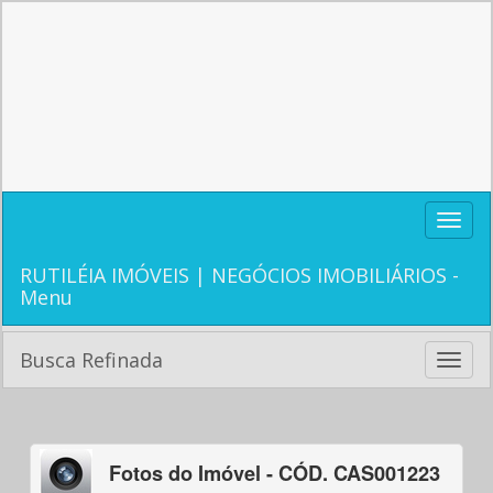
Toggle
naviga
RUTILÉIA IMÓVEIS | NEGÓCIOS IMOBILIÁRIOS -
Menu
Busca Refinada
Toggle
naviga
Fotos do Imóvel - CÓD. CAS001223